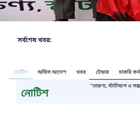
সর্বশেষ খবর:
নোটিশ
অফিস আদেশ
খবর
টেন্ডার
চাকরি কর্
“তারুণ্য, স্টার্টআপ ও স
নোটিশ
প্রযুক্তি অধদপ্তর (DoICT
মাননীয় প্রধানমন্ত্রী