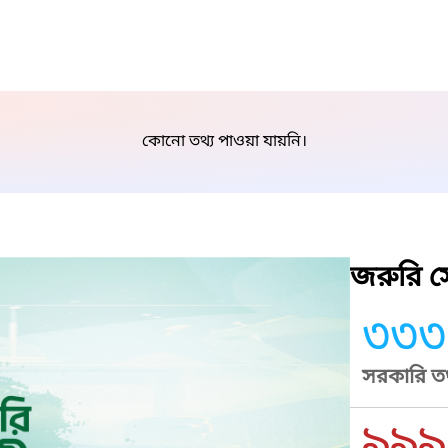
কোনো তথ্য পাওয়া যায়নি।
জরুরি সে
৩৩৩
সরকারি তথ
৯৯৯