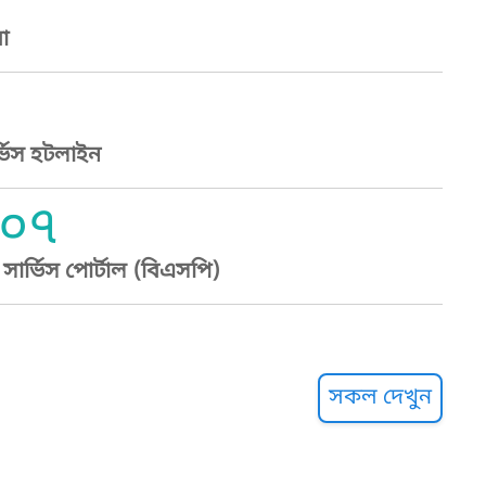
া
্ভিস হটলাইন
০৭
ার্ভিস পোর্টাল (বিএসপি)
্ট হেল্পলাইন
সকল দেখুন