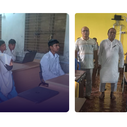
নারী ও শিশ
১০৬
দুদক
১০২
দুর্যোগের 
১৬১
স্মার্ট ভূমি
১০৯
শিশু সহায