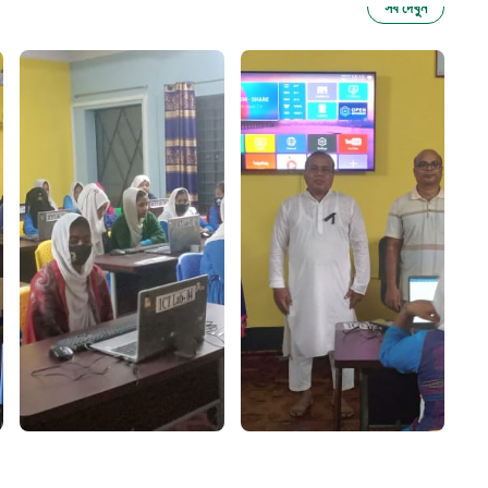
সব দেখুন
ু নির্যাতন প্রতিরোধ
আগাম বার্তা
২২
 সেবা
৮
়তা লাইন