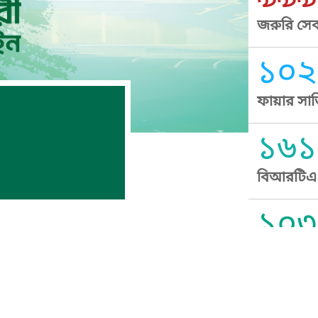
জরুরি সেব
১০২
ফায়ার সার
১৬১
বিআরটিএ স
১০৩
সুপ্রীম কোর
১০৯