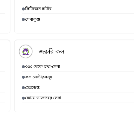
সিটিজেন চার্টার
সেবাকুঞ্জ
জরুরি কল
৩৩৩ থেকে তথ্য-সেবা
কল সেন্টারসমূহ
হেল্পডেস্ক
ফোনে ডাক্তারের সেবা