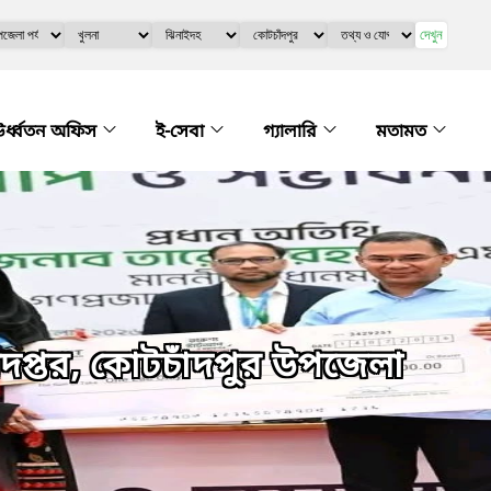
দেখুন
র্ধ্বতন অফিস
ই-সেবা
গ্যালারি
মতামত
ধিদপ্তর, কোটচাঁদপুর উপজেলা