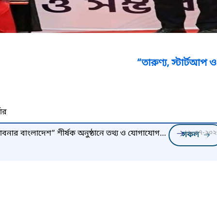
“তারুণ্য, স্টার্টআপ ও সম্ভাবনার ব
নার
ম্ভাবনার বাংলাদেশ” শীর্ষক অনুষ্ঠানে তথ্য ও যোগাযোগ
১৯-০৭-২০২
সকল
)-এর ফ্রিল্যান্সার নিবন্ধন কার্যক্রম পরিদর্শন করলেন