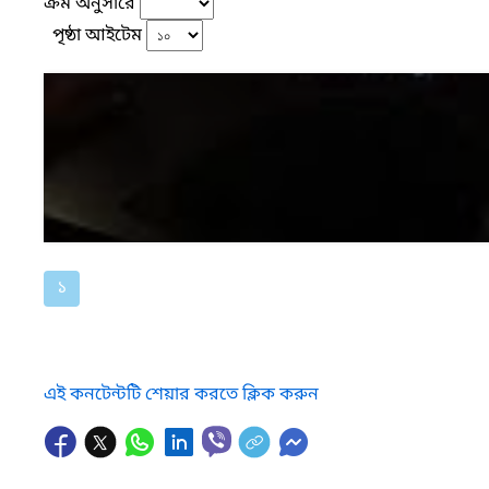
ক্রম অনুসারে
পৃষ্ঠা আইটেম
১
এই কনটেন্টটি শেয়ার করতে ক্লিক করুন