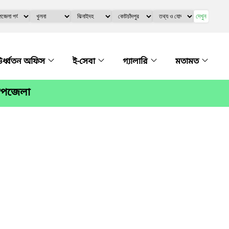
দেখুন
র্ধ্বতন অফিস
ই-সেবা
গ্যালারি
মতামত
 উপজেলা