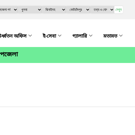
দেখুন
র্ধ্বতন অফিস
ই-সেবা
গ্যালারি
মতামত
 উপজেলা