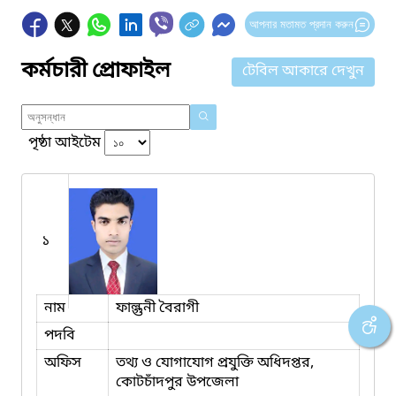
আপনার মতামত প্রদান করুন
কর্মচারী প্রোফাইল
টেবিল আকারে দেখুন
পৃষ্ঠা আইটেম
১
নাম
ফাল্গুনী বৈরাগী
পদবি
অফিস
তথ্য ও যোগাযোগ প্রযুক্তি অধিদপ্তর,
কোটচাঁদপুর উপজেলা