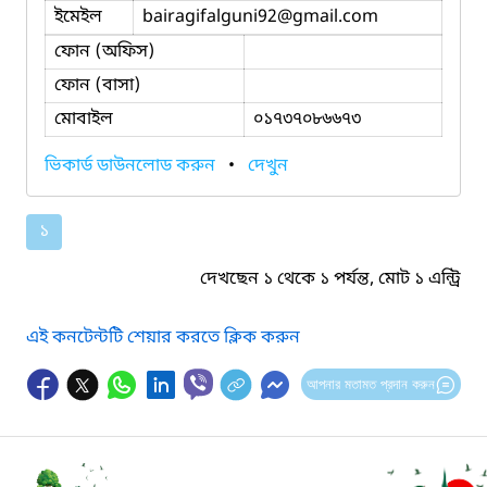
ইমেইল
bairagifalguni92
@gmail.com
ফোন (অফিস)
ফোন (বাসা)
মোবাইল
০১৭৩৭০৮৬৬৭৩
ভিকার্ড ডাউনলোড করুন
•
দেখুন
১
দেখছেন ১ থেকে ১ পর্যন্ত, মোট ১ এন্ট্রি
এই কনটেন্টটি শেয়ার করতে ক্লিক করুন
আপনার মতামত প্রদান করুন